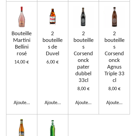
Bouteille
2
2
2
Martini
bouteille
bouteille
bouteille
Bellini
s de
s
s
rosé
Duvel
Corsend
Corsend
onck
onck
14,00 €
6,00 €
pater
Agnus
dubbel
Triple 33
33cl
cl
8,00 €
8,00 €
Ajouter au panier
Ajouter au panier
Ajouter au panier
Ajouter au pan