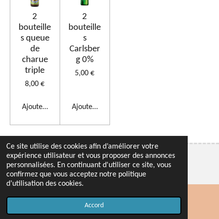
2
2
bouteille
bouteille
s queue
s
de
Carlsber
charue
g 0%
triple
5,00 €
8,00 €
Ajouter au panier
Ajouter au panier
Ce site utilise des cookies afin d’améliorer votre
expérience utilisateur et vous proposer des annonces
© 2020 KOMMILFOO
personnalisées. En continuant d'utiliser ce site, vous
confirmez que vous acceptez notre politique
d’utilisation des cookies.
Accord
Carte