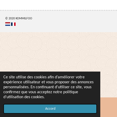
t
t
t
t
a
a
a
a
g
g
g
g
e
e
e
e
r
r
r
r
© 2020 KOMMILFOO
Ce site utilise des cookies afin d’améliorer votre
expérience utilisateur et vous proposer des annonces
personnalisées. En continuant d'utiliser ce site, vous
confirmez que vous acceptez notre politique
d’utilisation des cookies.
Accord
Carte