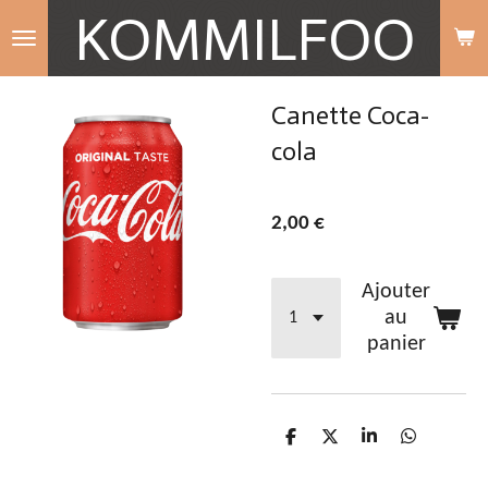
KOMMILFOO
Passer
au
contenu
Canette Coca-
principal
cola
2,00 €
Ajouter
au
panier
P
P
P
P
a
a
a
a
r
r
r
r