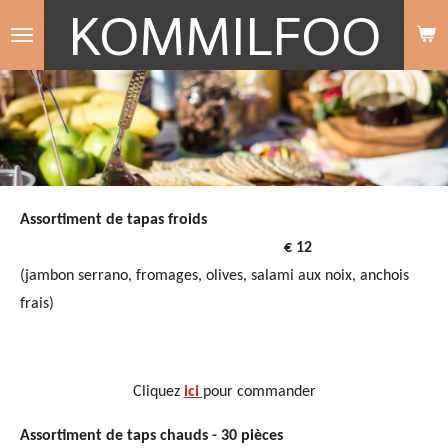
KOMMILFOO
Passer
au
contenu
principal
Assortiment de tapas froids
€ 12
(jambon serrano, fromages, olives, salami aux noix, anchois
frais)
Cliquez
ici
pour commander
Assortiment de taps chauds - 30 pièces