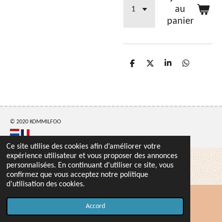
au
panier
P
P
P
P
a
a
a
a
r
r
r
r
t
t
t
t
a
a
a
a
g
g
g
g
e
e
e
e
r
r
r
r
© 2020 KOMMILFOO
Ce site utilise des cookies afin d’améliorer votre
expérience utilisateur et vous proposer des annonces
personnalisées. En continuant d'utiliser ce site, vous
confirmez que vous acceptez notre politique
d’utilisation des cookies.
Accord
Carte