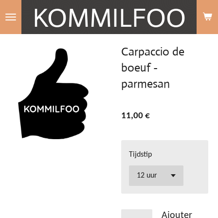
KOMMILFOO
Passer
au
contenu
Carpaccio de
principal
boeuf -
parmesan
11,00 €
Tijdstip
Ajouter