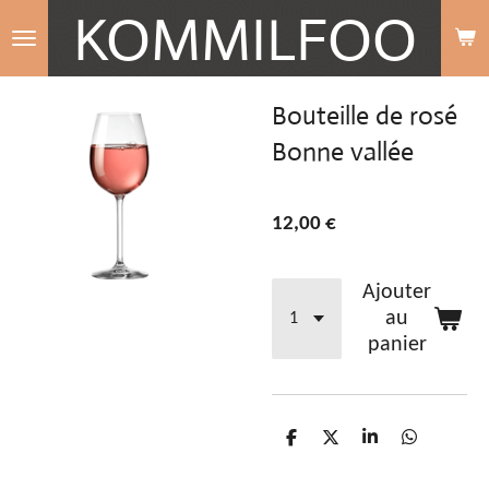
KOMMILFOO
Passer
au
contenu
Bouteille de rosé
principal
Bonne vallée
12,00 €
Ajouter
au
panier
P
P
P
P
a
a
a
a
r
r
r
r