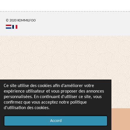
t
t
t
t
a
a
a
a
g
g
g
g
e
e
e
e
r
r
r
r
© 2020 KOMMILFOO
Ce site utilise des cookies afin d’améliorer votre
expérience utilisateur et vous proposer des annonces
personnalisées. En continuant d'utiliser ce site, vous
confirmez que vous acceptez notre politique
d’utilisation des cookies.
Accord
Carte