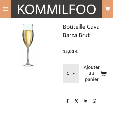
KOMMILFOO
Passer
au
contenu
Bouteille Cava
principal
Barza Brut
15,00 €
Ajouter
au
panier
P
P
P
P
a
a
a
a
r
r
r
r