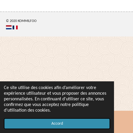
t
t
t
t
a
a
a
a
g
g
g
g
e
e
e
e
r
r
r
r
© 2020 KOMMILFOO
Ce site utilise des cookies afin d’améliorer votre
expérience utilisateur et vous proposer des annonces
personnalisées. En continuant d'utiliser ce site, vous
confirmez que vous acceptez notre politique
d’utilisation des cookies.
Accord
Carte