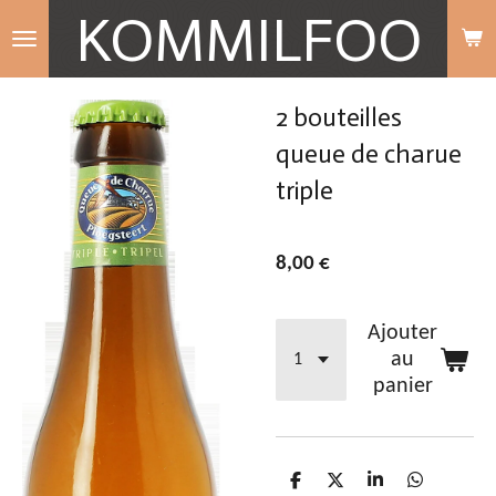
KOMMILFOO
Passer
au
contenu
2 bouteilles
principal
queue de charue
triple
8,00 €
Ajouter
au
panier
P
P
P
P