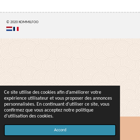
t
t
t
t
a
a
a
a
g
g
g
g
e
e
e
e
r
r
r
r
© 2020 KOMMILFOO
Ce site utilise des cookies afin d’améliorer votre
expérience utilisateur et vous proposer des annonces
personnalisées. En continuant d'utiliser ce site, vous
confirmez que vous acceptez notre politique
d’utilisation des cookies.
Accord
Carte