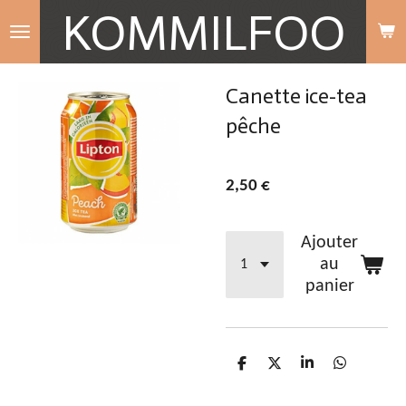
KOMMILFOO
Passer
au
contenu
Canette ice-tea
principal
pêche
2,50 €
Ajouter
au
panier
P
P
P
P
a
a
a
a
r
r
r
r