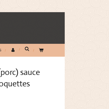
S
(porc) sauce
roquettes