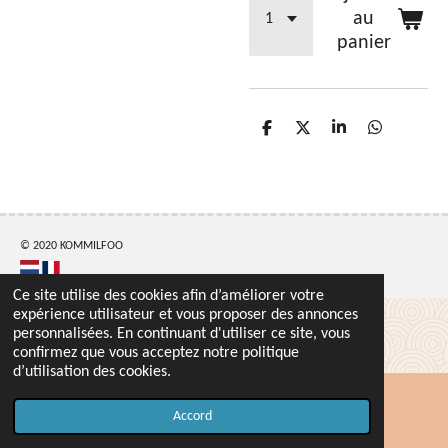
au
panier
P
P
P
P
a
a
a
a
r
r
r
r
t
t
t
t
a
a
a
a
g
g
g
g
e
e
e
e
r
r
r
r
© 2020 KOMMILFOO
Ce site utilise des cookies afin d’améliorer votre
expérience utilisateur et vous proposer des annonces
personnalisées. En continuant d'utiliser ce site, vous
confirmez que vous acceptez notre politique
d’utilisation des cookies.
Accord
Carte