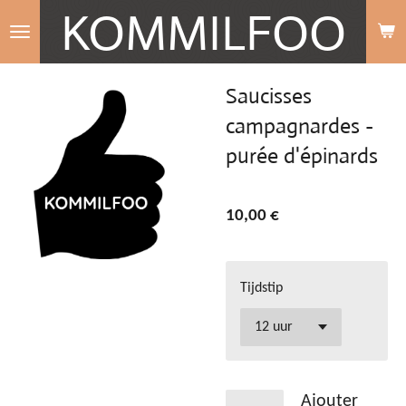
KOMMILFOO
Passer
au
contenu
Saucisses
principal
campagnardes -
purée d'épinards
10,00 €
Tijdstip
Ajouter