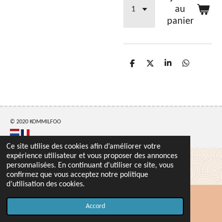
au
panier
P
P
P
P
a
a
a
a
r
r
r
r
t
t
t
t
a
a
a
a
g
g
g
g
e
e
e
e
r
r
r
r
© 2020 KOMMILFOO
Ce site utilise des cookies afin d’améliorer votre
expérience utilisateur et vous proposer des annonces
personnalisées. En continuant d'utiliser ce site, vous
confirmez que vous acceptez notre politique
d’utilisation des cookies.
Accord
Carte