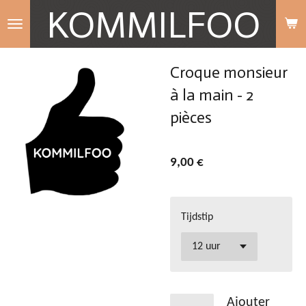
KOMMILFOO
Passer
au
contenu
Croque monsieur
principal
à la main - 2
pièces
9,00 €
Tijdstip
Ajouter