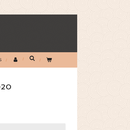
S
020