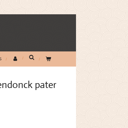
S
sendonck pater