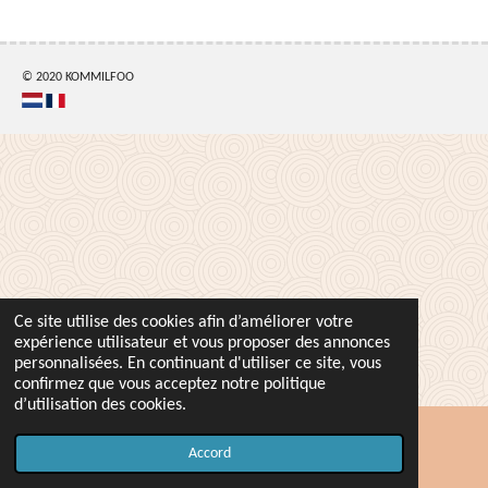
t
t
t
t
a
a
a
a
g
g
g
g
e
e
e
e
r
r
r
r
© 2020 KOMMILFOO
Ce site utilise des cookies afin d’améliorer votre
expérience utilisateur et vous proposer des annonces
personnalisées. En continuant d'utiliser ce site, vous
confirmez que vous acceptez notre politique
d’utilisation des cookies.
Accord
Carte