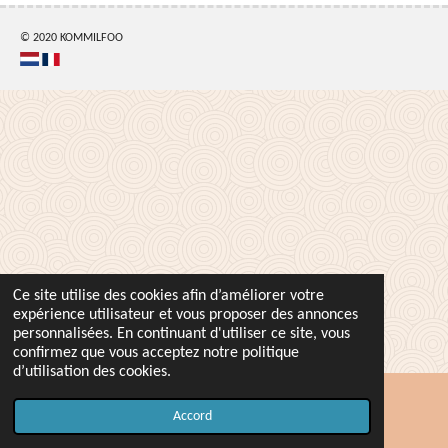
g
g
g
g
e
e
e
e
r
r
r
r
© 2020 KOMMILFOO
Ce site utilise des cookies afin d’améliorer votre
expérience utilisateur et vous proposer des annonces
personnalisées. En continuant d'utiliser ce site, vous
confirmez que vous acceptez notre politique
d’utilisation des cookies.
Accord
Carte