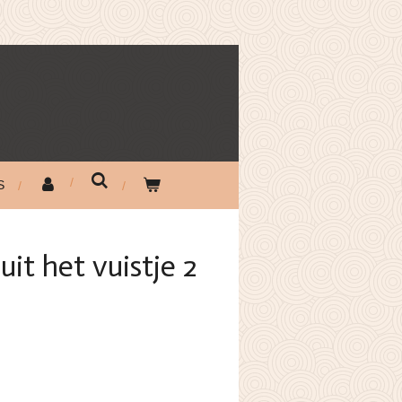
S
it het vuistje 2