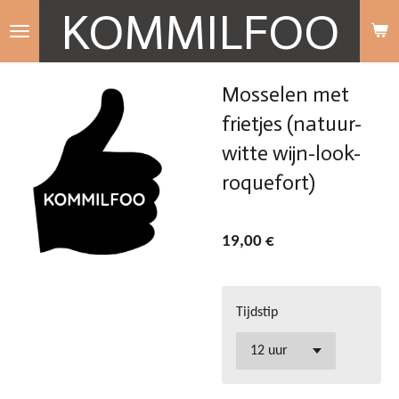
KOMMILFOO
Passer
au
contenu
Mosselen met
principal
frietjes (natuur-
witte wijn-look-
roquefort)
19,00 €
Tijdstip