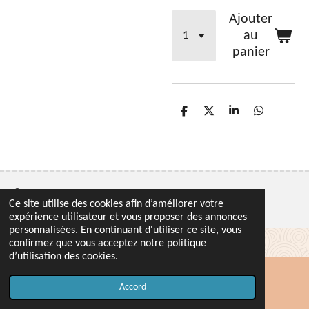
Ajouter
au
panier
P
P
P
P
a
a
a
a
r
r
r
r
t
t
t
t
a
a
a
a
g
g
g
g
e
e
e
e
r
r
r
r
© 2020 KOMMILFOO
Ce site utilise des cookies afin d’améliorer votre
expérience utilisateur et vous proposer des annonces
personnalisées. En continuant d'utiliser ce site, vous
confirmez que vous acceptez notre politique
d’utilisation des cookies.
Accord
Carte